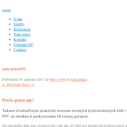
menu
O nás
Služby
Referencie
Naše práce
Kontakt
Ochrana OÚ
Cookies
naše práce032
Published
30. januára 2017
at
900 × 636
in
Naše práce
.
← Previous
Next →
Prečo práve my?
Takmer dvadsaťročné praktické overenie strešných hydroizolačných fólií v 
PVC sú zárukou k poskytovaniu 10-ročnej garancie
.
Do dnešného dňa sme zrealizovali viac ako 45 000 m2 strešných hydroizolácií a